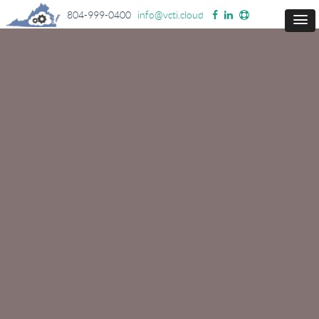
804-999-0400
info@vcti.cloud